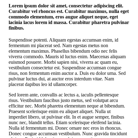
Lorem ipsum dolor sit amet, consectetur adipiscing elit.
Curabitur vel rhoncus est. Curabitur maximus, nulla eget
commodo elementum, eros augue aliquet neque, eget
lacinia lacus lorem id massa. Curabitur pharetra pulvinar
finibus.
Suspendisse potenti. Aliquam egestas accumsan enim, id
fermentum mi placerat sed. Nam egestas metus non
elementum maximus. Phasellus bibendum odio nec felis
viverra commodo. Mauris id luctus enim. Maecenas aliquam
euismod posuere. Morbi sapien nisi, viverra ac quam eu,
vestibulum consectetur est. Suspendisse accumsan congue
risus, non fermentum enim auctor a. Duis eu dolor urna. Sed
pulvinar luctus dui, at auctor eros interdum vitae. Nam
placerat dapibus leo id ullamcorper.
Sed lorem ante, convallis ac lectus a, iaculis pellentesque
risus. Vestibulum faucibus justo metus, sed volutpat arcu
efficitur nec. Morbi pharetra elementum neque at bibendum.
Praesent scelerisque enim eu aliquet aliquet. Nulla ut
imperdiet libero, ut pulvinar elit. In et augue semper, finibus
nunc nec, blandit tellus. Etiam scelerisque eleifend lacinia.
Nulla id fermentum mi. Donec ornare nec eros in rhoncus.
Donec congue accumsan vestibulum. Nunc gravida tincidunt