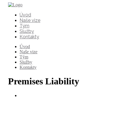
Úvod
Naše vize
Tým
Služby
Kontakty
Úvod
Naše vize
Tým
Služby
Kontakty
Premises Liability